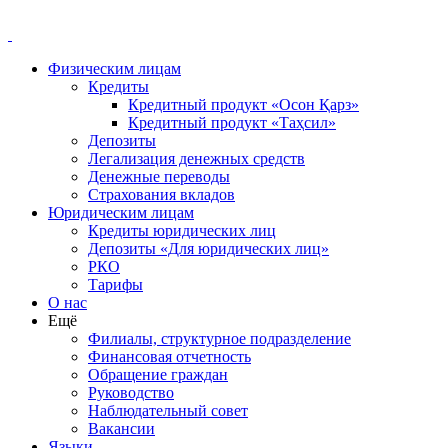
Физическим лицам
Кредиты
Кредитный продукт «Осон Қарз»
Кредитный продукт «Таҳсил»
Депозиты
Легализация денежных средств
Денежные переводы
Cтрахования вкладов
Юридическим лицам
Кредиты юридических лиц
Депозиты «Для юридических лиц»
РКО
Тарифы
О нас
Ещё
Филиалы, структурное подразделение
Финансовая отчетность
Обращение граждан
Руководство
Наблюдательный совет
Вакансии
Языки