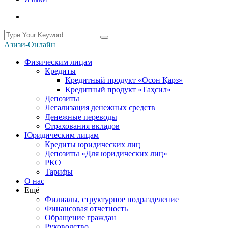
Азизи-Онлайн
Физическим лицам
Кредиты
Кредитный продукт «Осон Қарз»
Кредитный продукт «Таҳсил»
Депозиты
Легализация денежных средств
Денежные переводы
Cтрахования вкладов
Юридическим лицам
Кредиты юридических лиц
Депозиты «Для юридических лиц»
РКО
Тарифы
О нас
Ещё
Филиалы, структурное подразделение
Финансовая отчетность
Обращение граждан
Руководство