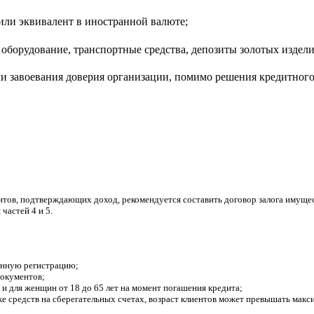
 или эквивалент в иностранной валюте;
борудование, транспортные средства, депозиты золотых изделий
ли завоевания доверия организации, помимо решения кредитного
ентов, подтверждающих доход, рекомендуется составить договор залога имуще
частей 4 и 5.
янную регистрацию;
документов;
 и для женщин от 18 до 65 лет на момент погашения кредита;
е средств на сберегательных счетах, возраст клиентов может превышать макс