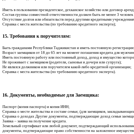
Иметь в пользовании президентское, дехканское хозяйство или договор аренд
Состав группы совместной ответственности должен быть не менее 3 человек 
Отсутствие долгов или обязательств перед другими кредитными учреждения
Справка с места жительства (по требованию кредитного эксперта);
15. Требования к поручителям:
Быть гражданами Республики Таджикистан и иметь постоянную регистрацию
Возраст заемщиков от 18 до 65 лет на момент погашения кредита для мужчин
Иметь постоянную работу или постоянный доход, доход и имущество которо
Не проживает с заемщиком (родители, сыновья и дочери или супруга);
Не являлся должником или поручителем какой-либо кредитной организации;
Справка с места жительства (по требованию кредитного эксперта).
16. Документы, необходимые для Заемщика:
Паспорт (копия паспорта) и копия ИНН;
Справка о месте жительства и составе семьи; (для заемщиков, закладывающих
Справка о доходах Другие документы, подтверждающие доход семьи заемщика
Заявка – заявка на получение кредита.
Земельный сертификат или любой документ, подтверждающий использование зе
документы, подтверждающие право собственности на заложенное имущество,