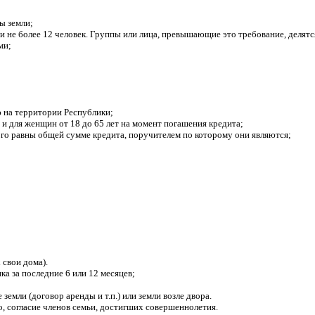
ы земли;
и не более 12 человек. Группы или лица, превышающие это требование, делятс
ми;
 на территории Республики;
 и для женщин от 18 до 65 лет на момент погашения кредита;
го равны общей сумме кредита, поручителем по которому они являются;
 свои дома).
 за последние 6 или 12 месяцев;
мли (договор аренды и т.п.) или земли возле двора.
 согласие членов семьи, достигших совершеннолетия.